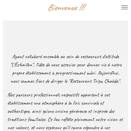
Bienvenue !!!
Passer
au
contenu
principal
Ayant collaboré ensemble au sein du restaurant d'altitude
"L'Échaillon", l'idée de nous associer pour donner vie à notre
propre établissement a progressivement mûri. Aujourd'hui,
nous sommes fiers de diriger le "Restaurant Tripa Chaôda".
Nos parcours professionnels respectifs apportent à cet
établissement une atmosphère à la fois conviviale et
authentique, ainsi qu'une cuisine généreuse et inspirée des
traditions familiales. Ce lieu reflète pleinement notre vision et
nos valeurs, et nous espérons qu'il saura répondre à vos