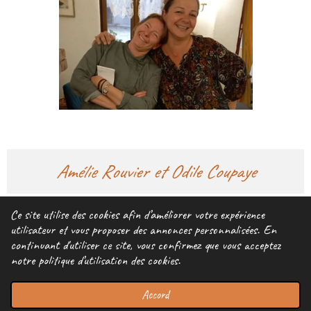
Amélie Rouvier et Odile Coupaye
Ce site utilise des cookies afin d’améliorer votre expérience
utilisateur et vous proposer des annonces personnalisées. En
© 2023 - 2026 TRIPA CHAODA
continuant d'utiliser ce site, vous confirmez que vous acceptez
Propulsé par
Webador
notre politique d’utilisation des cookies.
Accord
E-mail
Téléphone
Carte